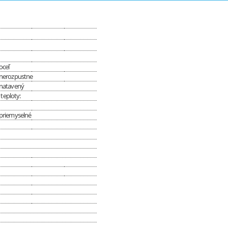
oceľ
nerozpustne
natavený
teploty:
priemyselné