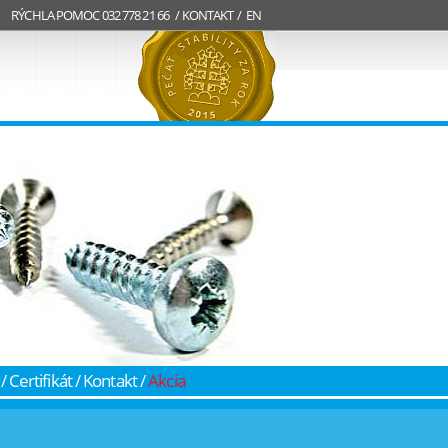
RÝCHLA POMOC
032 778 21 66 /
KONTAKT
/
EN
/
Certifikát
/
Kontakt
/
Akcia