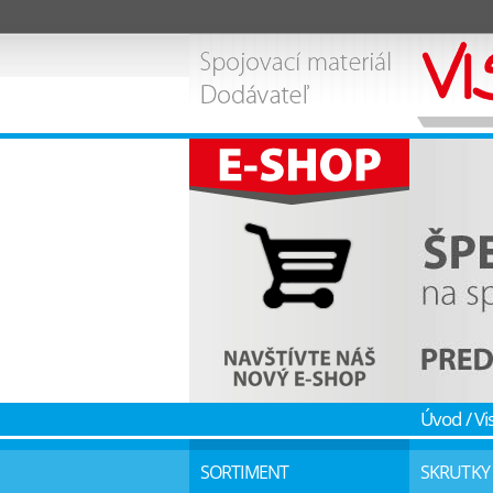
Úvod
/
Vi
SORTIMENT
SKRUTKY 