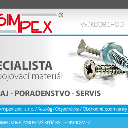
simpex spol. s.r.o.
/
Katalóg
/
Objednávka
/
Obchodné podmienky
IMBUSOVÉ, IMBUSOVÉ KĽÚČIKY
> DIN 908MF2