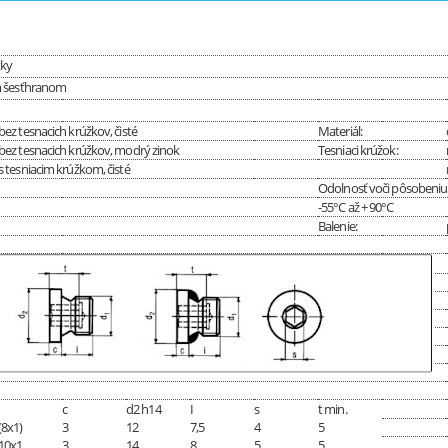
tky
m šesťhranom
bez tesnacich krúžkov, čisté
Materiál:
bez tesnacich krúžkov, modrý zinok
Tesniaci krúžok:
s tesniacim krúžkom, čisté
Odolnosť voči pôsobeniu 
-55°C až + 90°C
Balenie:
c
d2 h14
I
s
t min.
(8x1)
3
12
7,5
4
5
10x1
3
14
8
5
5