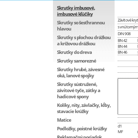
Skrutky imbusové,
imbusové kľúčiky
Závitové kry
Skrutky so šesťhrannou
s vnútorný
hlavou
DIN 908
Skrutky s plochou drážkou
BN 42
a krížovou drážkou
BN 44
Skrutky do dreva
BN 46
Skrutky samorezné
Skrutky hrubé, závesné
oká, lanové spojky
Skrutky sústružené,
závitové tyče, zátky a
hadicové spony
Kolíky, nity, závlačky, kĺby,
stavacie krúžky
Matice
d1
Podložky, poistné krúžky
MF
Reklamačný poriadok