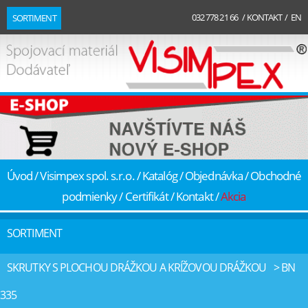
032 778 21 66 /
KONTAKT
/
EN
SORTIMENT
Úvod
/
Visimpex spol. s.r.o.
/
Katalóg
/
Objednávka
/
Obchodné
podmienky
/
Certifikát
/
Kontakt
/
Akcia
SORTIMENT
SKRUTKY S PLOCHOU DRÁŽKOU A KRÍŽOVOU DRÁŽKOU
> BN
335