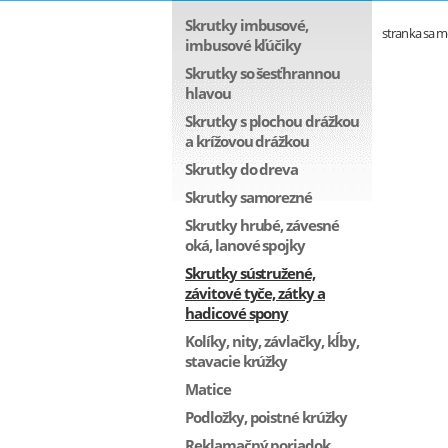
Skrutky imbusové,
stranka sa 
imbusové kľúčiky
Skrutky so šesťhrannou
hlavou
Skrutky s plochou drážkou
a krížovou drážkou
Skrutky do dreva
Skrutky samorezné
Skrutky hrubé, závesné
oká, lanové spojky
Skrutky sústružené,
závitové tyče, zátky a
hadicové spony
Kolíky, nity, závlačky, kĺby,
stavacie krúžky
Matice
Podložky, poistné krúžky
Reklamačný poriadok