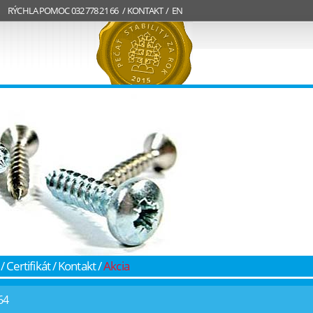
RÝCHLA POMOC
032 778 21 66 /
KONTAKT
/
EN
/
Certifikát
/
Kontakt
/
Akcia
64