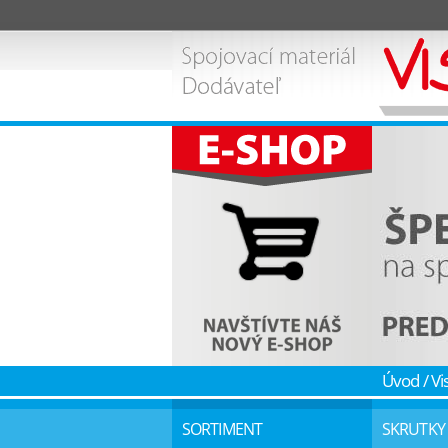
Úvod
/
Vi
SORTIMENT
SKRUTKY 