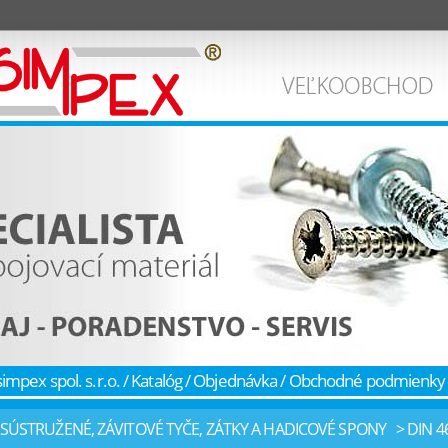
simpex spol. s.r.o.
/
Katalóg
/
Objednávka
/
Obchodné podmienky
SÚSTRUŽENÉ, ZÁVITOVÉ TYČE, ZÁTKY A HADICOVÉ SPONY
> DIN 4